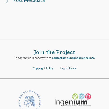
Post Metadata
Join the Project
To contact us, please write to
ofni.ecneicsdnadnuos@tcatnoc
Copyright Policy
Legal Notice