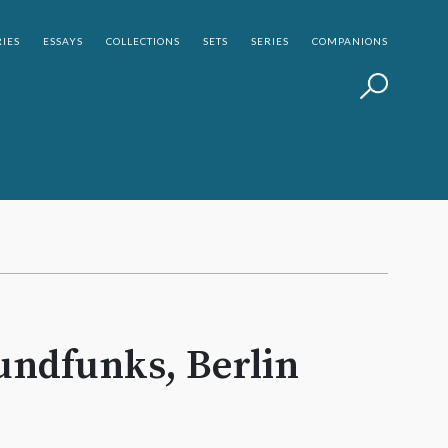
IES
ESSAYS
COLLECTIONS
SETS
SERIES
COMPANIONS
undfunks, Berlin