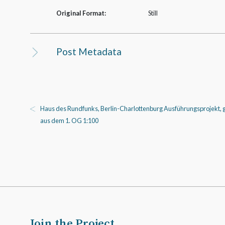
Original Format:
Still
Post Metadata
Haus des Rundfunks, Berlin-Charlottenburg Ausführungsprojekt, gr
aus dem 1. OG 1:100
Join the Project