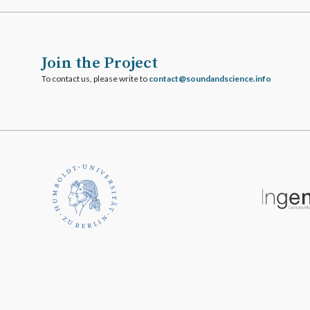
Join the Project
To contact us, please write to
ofni.ecneicsdnadnuos@tcatnoc