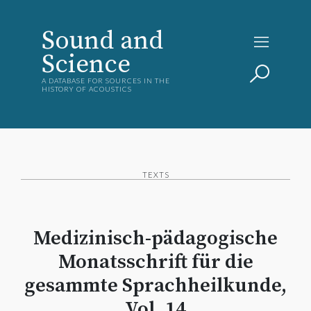
Sound and
Science
A DATABASE FOR SOURCES IN THE
HISTORY OF ACOUSTICS
TEXTS
Medizinisch-pädagogische
Monatsschrift für die
gesammte Sprachheilkunde,
Vol. 14