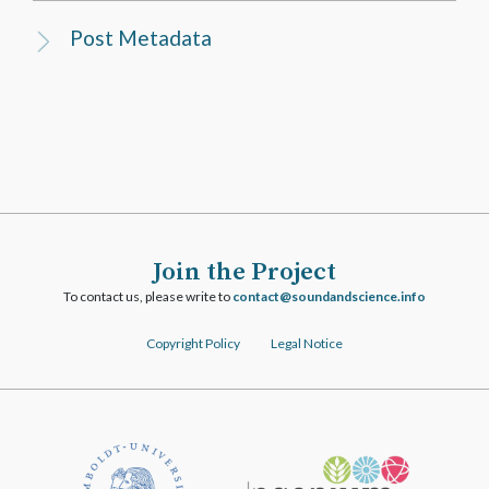
Post Metadata
Join the Project
To contact us, please write to
ofni.ecneicsdnadnuos@tcatnoc
Copyright Policy
Legal Notice