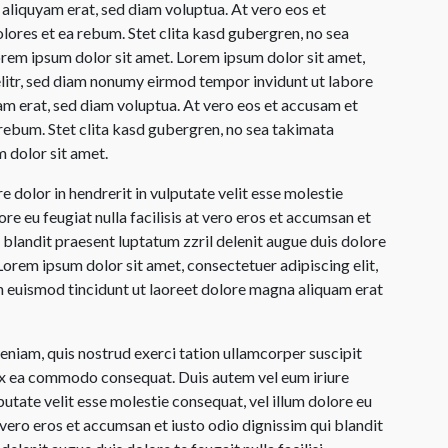
aliquyam erat, sed diam voluptua. At vero eos et
lores et ea rebum. Stet clita kasd gubergren, no sea
rem ipsum dolor sit amet. Lorem ipsum dolor sit amet,
litr, sed diam nonumy eirmod tempor invidunt ut labore
m erat, sed diam voluptua. At vero eos et accusam et
 rebum. Stet clita kasd gubergren, no sea takimata
 dolor sit amet.
e dolor in hendrerit in vulputate velit esse molestie
ore eu feugiat nulla facilisis at vero eros et accumsan et
 blandit praesent luptatum zzril delenit augue duis dolore
i. Lorem ipsum dolor sit amet, consectetuer adipiscing elit,
euismod tincidunt ut laoreet dolore magna aliquam erat
eniam, quis nostrud exerci tation ullamcorper suscipit
p ex ea commodo consequat. Duis autem vel eum iriure
lputate velit esse molestie consequat, vel illum dolore eu
at vero eros et accumsan et iusto odio dignissim qui blandit