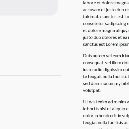
labore et dolore magna 
accusam et justo duo do
takimata sanctus est Lo
consetetur sadipscing e
et dolore magna aliquya
justo duo dolores et ea
sanctus est Lorem ipsum
Duis autem vel eum iriur
consequat, vel illum dol
iusto odio dignissim qui
te feugait nulla facilis
sed diam nonummy nibh 
volutpat.
Ut wisi enim ad minim v
lobortis nisl ut aliqui
dolor in hendrerit in vu
feugiat nulla facilisis 