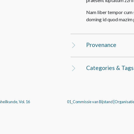
praesent luptatum zzril d
Nam liber tempor cum s
doming id quod mazim p
Provenance
Categories & Tags
heilkunde, Vol. 16
01_Commissie van Bijstand [Organisatie