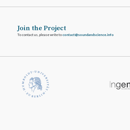
Join the Project
To contact us, please write to
ofni.ecneicsdnadnuos@tcatnoc