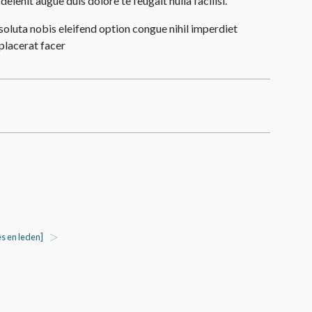
elenit augue duis dolore te feugait nulla facilisi.
oluta nobis eleifend option congue nihil imperdiet
lacerat facer
s en leden]